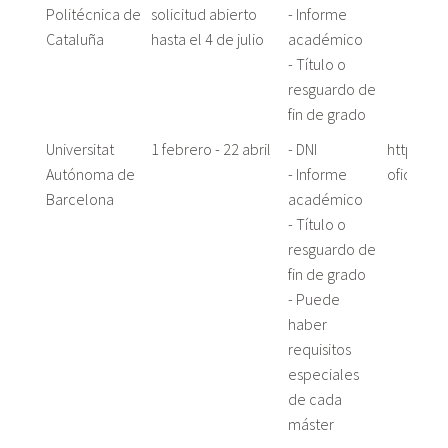
Politécnica de
solicitud abierto
- Informe
Cataluña
hasta el 4 de julio
académico
- Título o
resguardo de
fin de grado
Universitat
1 febrero - 22 abril
- DNI
https://
Autónoma de
- Informe
oficiale
Barcelona
académico
- Título o
resguardo de
fin de grado
- Puede
haber
requisitos
especiales
de cada
máster