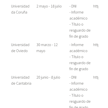
Universidad
2 mayo - 18 julio
- DNI
https://m
da Coruña
- Informe
académico
- Título o
resguardo de
fin de grado
Universidad
30 marzo - 12
- Informe
https://
de Oviedo
mayo
académico
- Título o
resguardo de
fin de grado
Universidad
20 junio - 8 julio
- DNI
https://
de Cantabria
- Informe
académico
- Título o
resguardo de
fin de grado