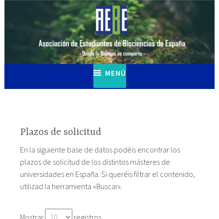
Saltar
al
contenido
epositorio AEBE
MENÚ
Plazos de solicitud
En la siguiente base de datos podéis encontrar los
plazos de solicitud de los distintos másteres de
universidades en España. Si queréis filtrar el contenido,
utilizad la herramienta «Buscar».
Mostrar
registros