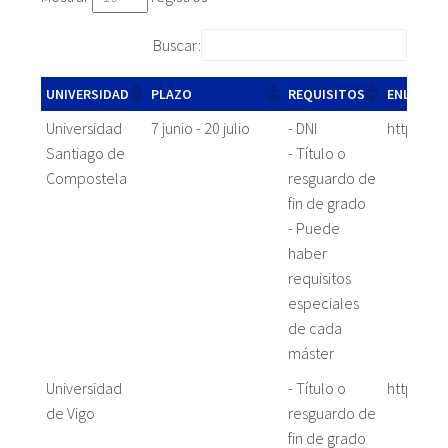
Buscar:
UNIVERSIDAD
PLAZO
REQUISITOS
ENLACE
Universidad
7 junio - 20 julio
- DNI
https://
Santiago de
- Título o
Compostela
resguardo de
fin de grado
- Puede
haber
requisitos
especiales
de cada
máster
Universidad
- Título o
https://
de Vigo
resguardo de
fin de grado