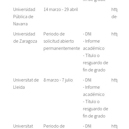
Universidad
14 marzo - 29 abril
https://
Pública de
de-la-mat
Navarra
Universidad
Periodo de
- DNI
https://a
de Zaragoza
solicitud abierto
- Informe
permanentemente
académico
- Título o
resguardo de
fin de grado
Universitat de
8 marzo - 7 julio
- DNI
http://w
Lleida
- Informe
académico
- Título o
resguardo de
fin de grado
Universitat
Periodo de
- DNI
https://