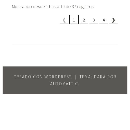
Mostrando desde 1 hasta 10 de 37 registros
❮
1
2
3
4
❯
CREADO CON WORDPRESS
|
TEMA: DARA POR
AUTOMATTIC
.